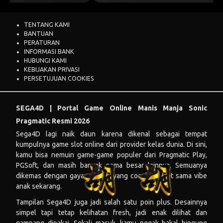
TENTANG KAMI
BANTUAN
PERATURAN
INFORMASI BANK
HUBUNGI KAMI
KEBIJAKAN PRIVASI
PERSETUJUAN COOKIES
SEGA4D | Portal Game Online Manis Manja Sonic
Pragmatic Resmi 2026
Sega4D lagi naik daun karena dikenal sebagai tempat
kumpulnya game slot online dari provider kelas dunia. Di sini,
kamu bisa nemuin game-game populer dari Pragmatic Play,
PGSoft, dan masih banyak nama besar lainnya. Semuanya
dikemas dengan gaya modern yang cocok banget sama vibe
anak sekarang.
Tampilan Sega4D juga jadi salah satu poin plus. Desainnya
simpel tapi tetap kelihatan fresh, jadi enak dilihat dan