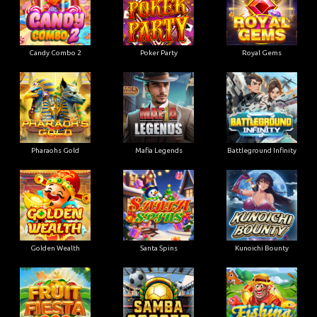
Candy Combo 2
Poker Party
Royal Gems
Pharaohs Gold
Mafia Legends
Battleground Infinity
Golden Wealth
Santa Spins
Kunoichi Bounty