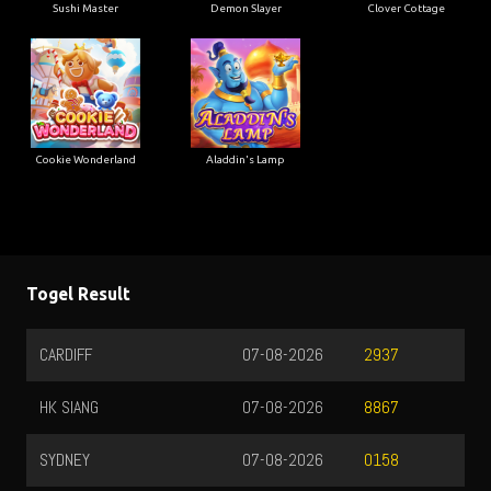
Sushi Master
Demon Slayer
Clover Cottage
Cookie Wonderland
Aladdin's Lamp
Togel Result
CARDIFF
07-08-2026
2937
HK SIANG
07-08-2026
8867
SYDNEY
07-08-2026
0158