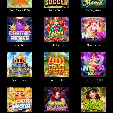
Fruit Fiesta 1000
Samba Soccer
Fishing Mania
Cosmic Riches
Lucky Circus
Neon Party
Slime Quest
Fruit Fiesta
Neon Party 1000