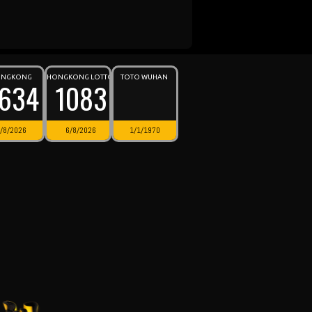
ONGKONG
HONGKONG LOTTO
TOTO WUHAN
634
1083
/8/2026
6/8/2026
1/1/1970