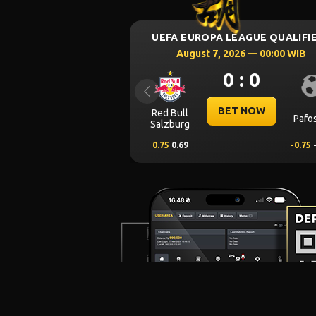
UEFA EUROPA LEAGUE QUALIFI
August 7, 2026 — 00:00 WIB
0 : 0
Previous
BET NOW
Red Bull
Pafo
Salzburg
0.75
0.69
-0.75