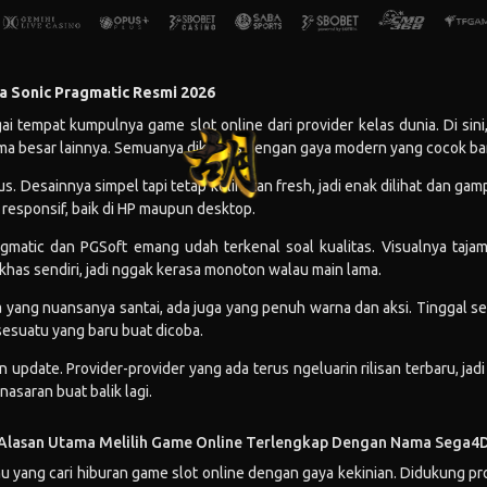
a Sonic Pragmatic Resmi 2026
ai tempat kumpulnya game slot online dari provider kelas dunia. Di si
ama besar lainnya. Semuanya dikemas dengan gaya modern yang cocok ba
us. Desainnya simpel tapi tetap kelihatan fresh, jadi enak dilihat dan ga
responsif, baik di HP maupun desktop.
gmatic dan PGSoft emang udah terkenal soal kualitas. Visualnya tajam,
khas sendiri, jadi nggak kerasa monoton walau main lama.
da yang nuansanya santai, ada juga yang penuh warna dan aksi. Tinggal se
sesuatu yang baru buat dicoba.
n update. Provider-provider yang ada terus ngeluarin rilisan terbaru, ja
nasaran buat balik lagi.
Alasan Utama Melilih Game Online Terlengkap Dengan Nama Sega4
mu yang cari hiburan game slot online dengan gaya kekinian. Didukung pro