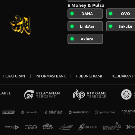
E Money & Pulsa
DANA
OVO
LinkAja
Sakuku
Axiata
PERATURAN
|
INFORMASI BANK
|
HUBUNGI KAMI
|
KEBIJAKAN P