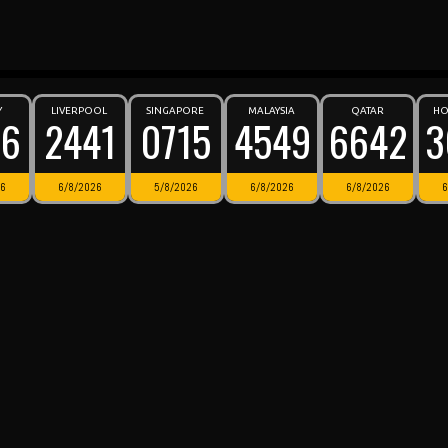
Y
LIVERPOOL
SINGAPORE
MALAYSIA
QATAR
H
16
2441
0715
4549
6642
3
26
6/8/2026
5/8/2026
6/8/2026
6/8/2026
6