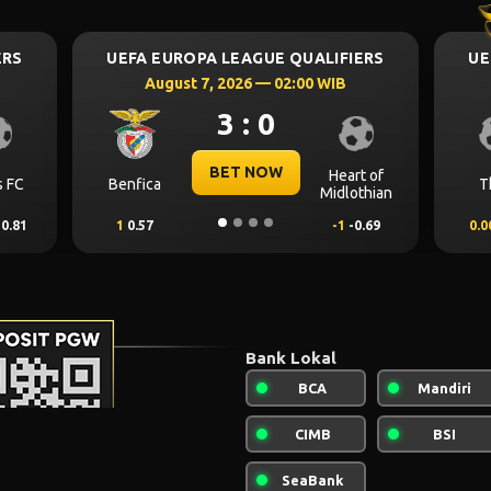
ERS
UEFA EUROPA LEAGUE QUALIFIERS
UE
August 7, 2026 — 02:00 WIB
3 : 0
BET NOW
Heart of
s FC
Benfica
T
Midlothian
-0.81
1
0.57
-1
-0.69
0.0
Bank Lokal
BCA
Mandiri
CIMB
BSI
SeaBank