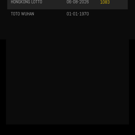
HONGKONG LOTTO
06-08-2026
1083
TOTO WUHAN
01-01-1970