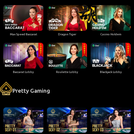
Max Speed Baccarat
Dragon Tiger
Casino Holdem
Baccarat Lobby
Roulette Lobby
Blackjack Lobby
Pretty Gaming