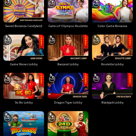
Sweet Bonanza Candyland
Gates of Olympus Roulette
Color Game Bonanza
Game Shows Lobby
Baccarat Lobby
Roulette Lobby
Sic Bo Lobby
Dragon Tiger Lobby
Blackjack Lobby