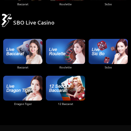
Baccarat
Roulette
Sicbo
SBO Live Casino
Baccarat
Roulette
Sicbo
Dragon Tiger
12 Baccarat