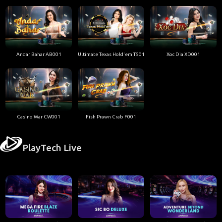
Andar Bahar AB001
Ultimate Texas Hold'em T501
Xoc Dia XD001
Casino War CW001
Fish Prawn Crab F001
PlayTech Live