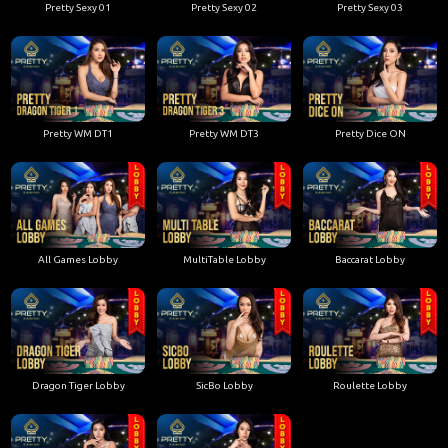
Pretty Sexy 01
Pretty Sexy 02
Pretty Sexy 03
Pretty WM DT1
Pretty WM DT3
Pretty Dice ON
All Games Lobby
MultiTable Lobby
Baccarat Lobby
Dragon Tiger Lobby
SicBo Lobby
Roulette Lobby