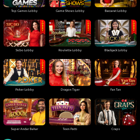
Top Games Lobby
Game Shows Lobby
Baccarat Lobby
Sicbo Lobby
Roulette Lobby
Blackjack Lobby
Poker Lobby
Dragon Tiger
Fan Tan
Super Andar Bahar
Teen Patti
Craps