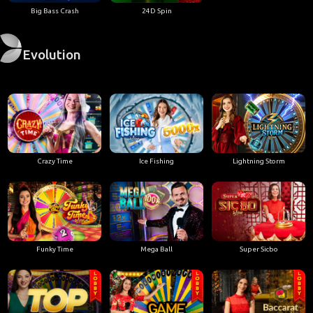
Big Bass Crash
24D Spin
Evolution
Crazy Time
Ice Fishing
Lightning Storm
Funky Time
Mega Ball
Super Sicbo